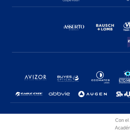
Con el
Acadé