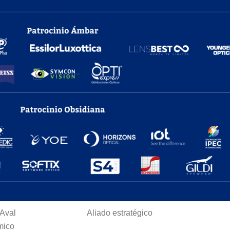
 Aval
Aliado estratégico
mico