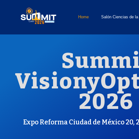
Ir
al
Home
Salón Ciencias de la
contenido
Summi
VisionyOp
2026
Expo Reforma Ciudad de México 20, 2