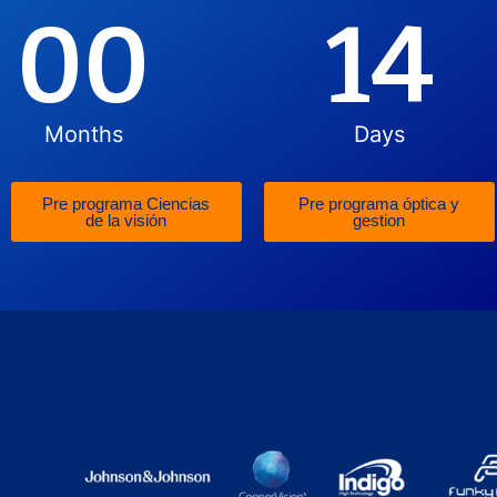
00
14
Months
Days
Pre programa Ciencias
Pre programa óptica y
de la visión
gestion