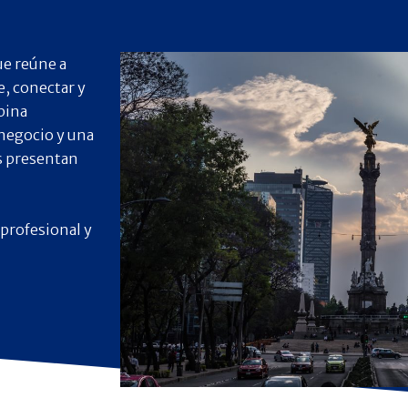
ue reúne a
e, conectar y
bina
 negocio y una
s presentan
 profesional y