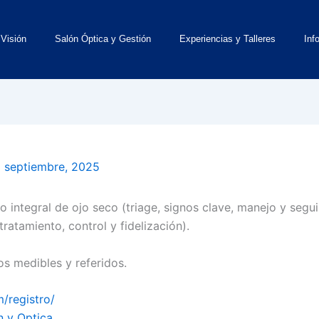
 Visión
Salón Óptica y Gestión
Experiencias y Talleres
Inf
 septiembre, 2025
integral de ojo seco (triage, signos clave, manejo y segui
ratamiento, control y fidelización).
s medibles y referidos.
/registro/
n y Optica