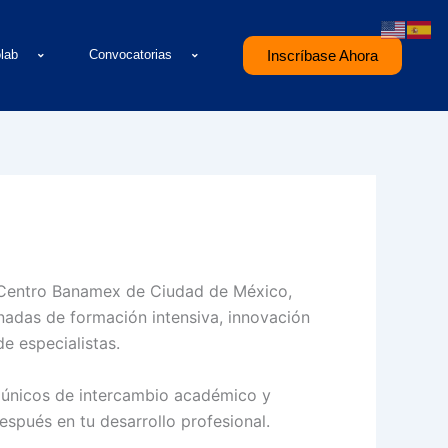
olab
Convocatorias
Inscríbase Ahora
l Centro Banamex de Ciudad de México,
nadas de formación intensiva, innovación
e especialistas.
os únicos de intercambio académico y
spués en tu desarrollo profesional.