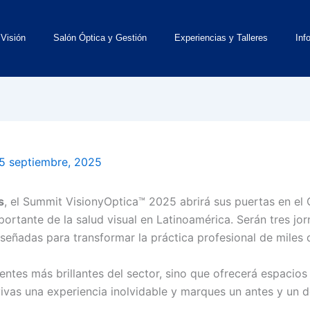
 Visión
Salón Óptica y Gestión
Experiencias y Talleres
Inf
5 septiembre, 2025
s
, el Summit VisionyOptica™ 2025 abrirá sus puertas en e
rtante de la salud visual en Latinoamérica. Serán tres jor
eñadas para transformar la práctica profesional de miles d
mentes más brillantes del sector, sino que ofrecerá espaci
vas una experiencia inolvidable y marques un antes y un de