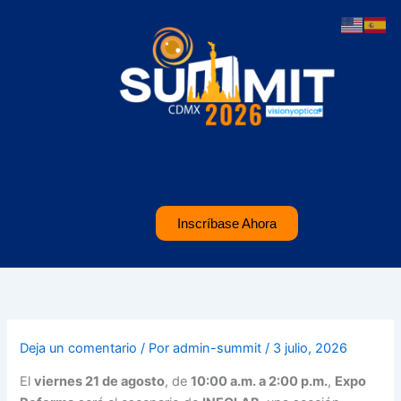
Ir
al
contenido
Inscríbase Ahora
Deja un comentario
/ Por
admin-summit
/
3 julio, 2026
El
viernes 21 de agosto
, de
10:00 a.m. a 2:00 p.m.
,
Expo