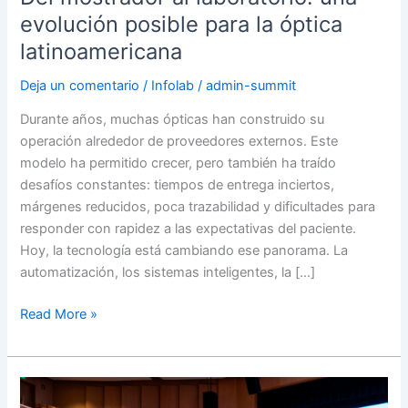
evolución posible para la óptica
latinoamericana
Deja un comentario
/
Infolab
/
admin-summit
Durante años, muchas ópticas han construido su
operación alrededor de proveedores externos. Este
modelo ha permitido crecer, pero también ha traído
desafíos constantes: tiempos de entrega inciertos,
márgenes reducidos, poca trazabilidad y dificultades para
responder con rapidez a las expectativas del paciente.
Hoy, la tecnología está cambiando ese panorama. La
automatización, los sistemas inteligentes, la […]
Read More »
INFOLAB