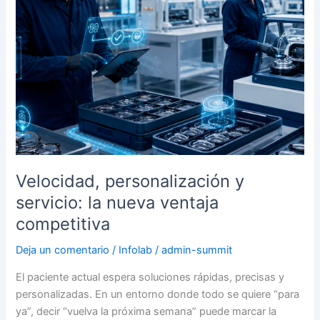
ventaja
competitiva
Velocidad, personalización y
servicio: la nueva ventaja
competitiva
Deja un comentario
/
Infolab
/
admin-summit
El paciente actual espera soluciones rápidas, precisas y
personalizadas. En un entorno donde todo se quiere “para
ya”, decir “vuelva la próxima semana” puede marcar la