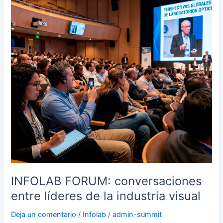
FORUM:
conversaciones
entre
líderes
de
la
industria
visual
INFOLAB FORUM: conversaciones
entre líderes de la industria visual
Deja un comentario
/
Infolab
/
admin-summit